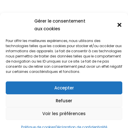
Gérer le consentement
aux cookies
Pour offrir les meilleures expériences, nous utilisons des
technologies telles que les cookies pour stocker et/ou accéder aux
informations des appareils. Le fait de consentir à ces technologies
nous permettra de traiter des données telles que le comportement
de navigation ou les ID uniques sur ce site. Le fait de ne pas
27 rue de la
aida17650@g
Nous
consentir ou de retirer son consentement peut avoir un effet négatif
libération –
contacter
mail.com
sur certaines caractéristiques et fonctions.
17650 St Denis
d’Oléron
Accepter
Refuser
Voir les préférences
Copyright 2026 -AIDA
Réalisé par
"Pinifri"
Politique de cookies
Déclaration de confidentialité