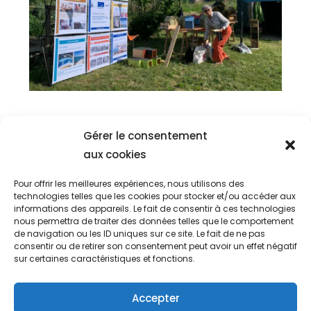
Gérer le consentement
aux cookies
Pour offrir les meilleures expériences, nous utilisons des
technologies telles que les cookies pour stocker et/ou accéder aux
informations des appareils. Le fait de consentir à ces technologies
nous permettra de traiter des données telles que le comportement
de navigation ou les ID uniques sur ce site. Le fait de ne pas
27 rue de la
aida17650@g
Nous
consentir ou de retirer son consentement peut avoir un effet négatif
libération –
contacter
mail.com
sur certaines caractéristiques et fonctions.
17650 St Denis
d’Oléron
Accepter