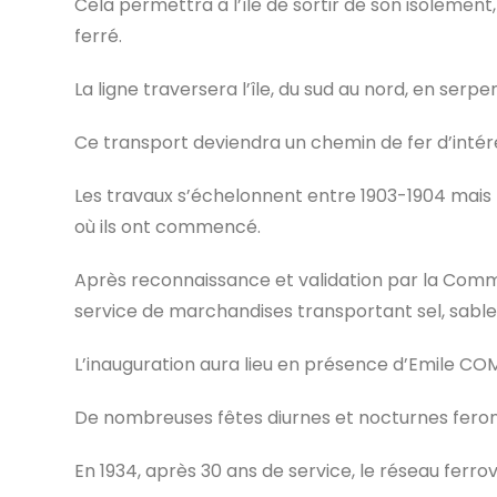
Cela permettra à l’île de sortir de son isolemen
ferré.
La ligne traversera l’île, du sud au nord, en serp
Ce transport deviendra un chemin de fer d’intérê
Les travaux s’échelonnent entre 1903-1904 mais l’
où ils ont commencé.
Après reconnaissance et validation par la Commis
service de marchandises transportant sel, sable e
L’inauguration aura lieu en présence d’Emile COMB
De nombreuses fêtes diurnes et nocturnes feront
En 1934, après 30 ans de service, le réseau ferr