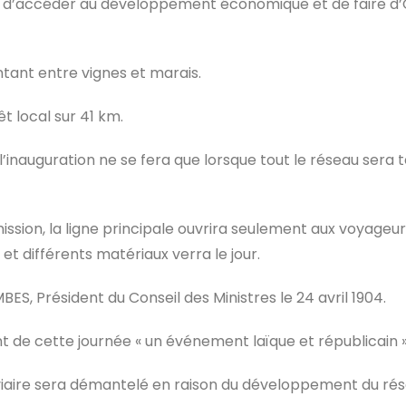
t, d’accéder au développement économique et de faire d’O
entant entre vignes et marais.
t local sur 41 km.
inauguration ne se fera que lorsque tout le réseau sera ter
sion, la ligne principale ouvrira seulement aux voyageur
t différents matériaux verra le jour.
ES, Président du Conseil des Ministres le 24 avril 1904.
 de cette journée « un événement laïque et républicain »
oviaire sera démantelé en raison du développement du rés