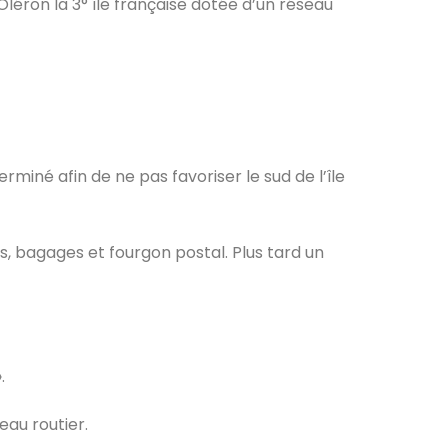
léron la 3° île française dotée d’un réseau
miné afin de ne pas favoriser le sud de l’île
s, bagages et fourgon postal. Plus tard un
.
eau routier.